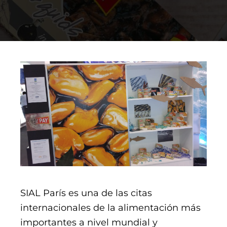
Serie Oro
Túnidos
Cefalópodos
Mariscos
Pelágicos
Varios
Novedades
Recetas
SIAL París es una de las citas
internacionales de la alimentación más
importantes a nivel mundial y