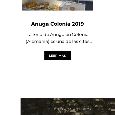
Anuga Colonia 2019
La feria de Anuga en Colonia
(Alemania) es una de las citas
profesionales más importantes
para 2019, ya que presenta
LEER MÁS
ENTRADA ANTERIOR