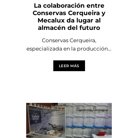
La colaboración entre
Conservas Cerqueira y
Mecalux da lugar al
almacén del futuro
Conservas Cerqueira,
especializada en la producción y
comercialización de conservas
de pescado y marisco, ha
LEER MÁS
instalado en su nueva planta