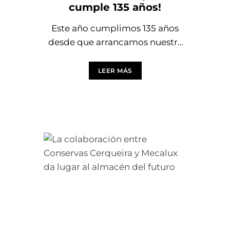
cumple 135 años!
Este año cumplimos 135 años
desde que arrancamos nuestra
aventura en Vigo en 1890. Lo que
empezó como una pequeña
LEER MÁS